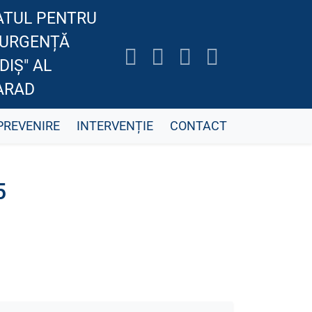
ATUL PENTRU
E URGENȚĂ
DIȘ" AL
ARAD
PREVENIRE
INTERVENȚIE
CONTACT
5